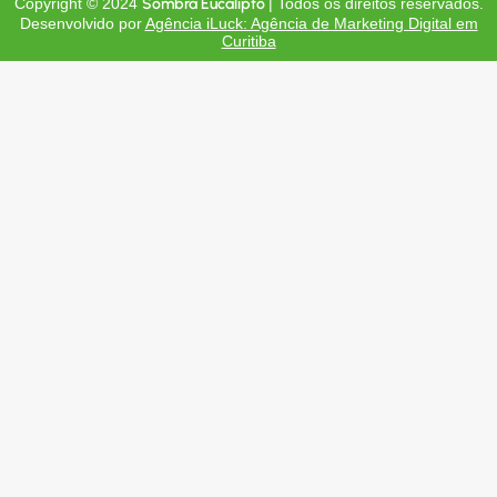
Copyright © 2024
Sombra Eucalipto
| Todos os direitos reservados.
Desenvolvido por
Agência iLuck: Agência de Marketing Digital em
Curitiba